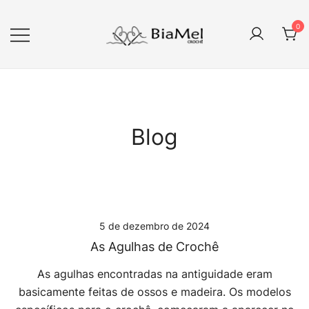
Pular
para
0
conteúdo
Artigos em crochê
BIAMEL Crochê
Blog
5 de dezembro de 2024
As Agulhas de Crochê
As agulhas encontradas na antiguidade eram
basicamente feitas de ossos e madeira. Os modelos